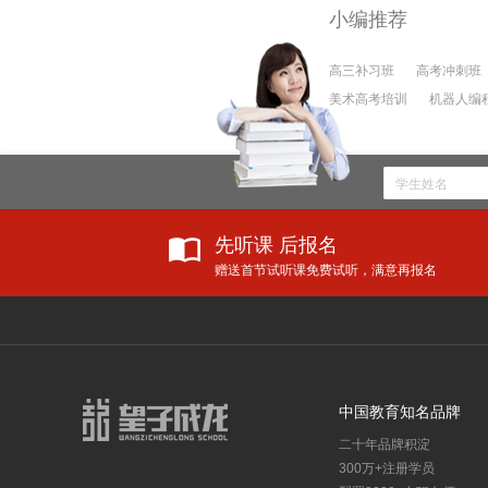
小编推荐
高三补习班
高考冲刺班
美术高考培训
机器人编
先听课 后报名
赠送首节试听课免费试听，满意再报名
教育资讯
学校新
更多
教育部：将美术、音乐、舞蹈等艺术科目纳入中考改革，纳入高中招生录取！
中国教育知名品牌
教育部正式宣布：9年义务教育大变动！
二十年品牌积淀
教育部公布：从幼升小到高考全面改革，女孩更有优势了！
300万+注册学员
小升初面谈老师必问的十道题