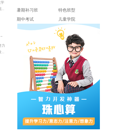
龙学
..
暑期补习班
特色班型
期中考试
儿童学院
适应，这4大原因有些措手不及
努力
..