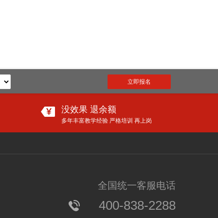
立即报名
没效果 退余额
多年丰富教学经验 严格培训 再上岗
更多
爸妈们，再不抓紧就晚啦！语文大幅增加古诗文，必须从小学这些
全国统一客服电话
【分享】让孩子在新学期进尖子班的唯一方法！家长们再不看就晚了！
400-838-2288
小天才竟然是“养成”的？爸妈必看，幼儿学者公布IQ110的炼成秘诀......
速抢！期中考试大礼包限量免费领！（60套名校真题＋34套全真模拟题）