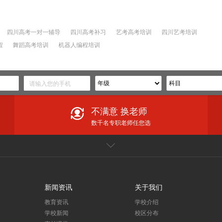
四川高考一对一辅导
四川高考补习
艺考高考培训
四川艺考培训
程
舞蹈高考培训
机器人编程培训
不满意 换老师
数千名专职老师任您选
闻
家长课堂
更多
躬耕教坛育桃李，强国有我谱华章——望子成龙教育集团庆祝第40个教师节
新闻资讯
关于我们
预订望子成龙暑期课程享钜惠！你想学的课程都有！
教育资讯
学校介绍
摘金！夺铜！麦卡赛机器人编程学员在第二十四届IRO国际机器人奥林匹克大赛中再创佳绩！
学校新闻
校区分布
祝贺！麦卡赛机器人编程学员在IRO国际机器人奥林匹克大赛中斩获4金15银24铜