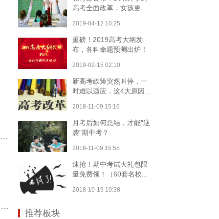
高考全面改革，女孩更...
2019-04-12 10:25
重磅！2019高考大纲发
布，各科命题预测出炉！
2019-02-15 02:10
新高考政策突然叫停，一
时难以适应，这4大原因...
2018-11-09 15:16
月考后如何总结，才能"逆
袭"期中考？
寒假了，请不要带孩子去旅行！值得万千父母反思的好文！
2018-11-09 15:55
速抢！期中考试大礼包限
量免费领！（60套名校...
2018-10-19 10:38
让孩子在暑假成为艺术人才，最关键的一步在这里......测试
推荐板块