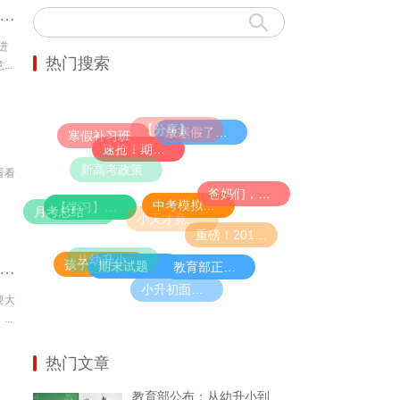
育部：将美术、音乐、舞蹈等艺术科目纳入中考改革，纳入高中招生录取！
进
热门搜索
..
【分享】让孩子在新学期进尖子班的唯一方法！家长们再不看就晚了！
放寒假了，请不要带孩子去旅行！值得万千父母反思的好文！
寒假补习班
速抢！期中考试大礼包限量免费领！（60套名校真题＋34套全真模拟题）
新高考政策
看看
爸妈们，再不抓紧就晚啦！语文大幅增加古诗文，必须从小学这些
中考模拟试题
【学习】孩子进入小学也能拔尖，只因为在暑假做了这件事！
月考总结
小天才竟然是“养成”的？爸妈必看，幼儿学者公布IQ110的炼成秘诀......
重磅！2019高考大纲发布，各科命题预测出炉！
从幼升小到高考全面改革，女孩更有优势了！
孩子玩手机
期末试题
教育部正式宣布：9年义务教育大变动！
育部公布：从幼升小到高考全面改革，女孩更有优势了！
小升初面谈老师必问的十道题
要大
..
热门文章
教育部公布：从幼升小到