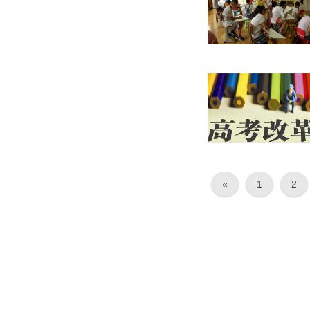
«
1
2