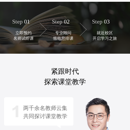
Step
01
Step
02
Step
03
立即预约
专业顾问
就近校区
名师试听课
致电您排课
开启学习之旅
紧跟时代
探索课堂教学
两千余名教师云集
共同探讨课堂教学