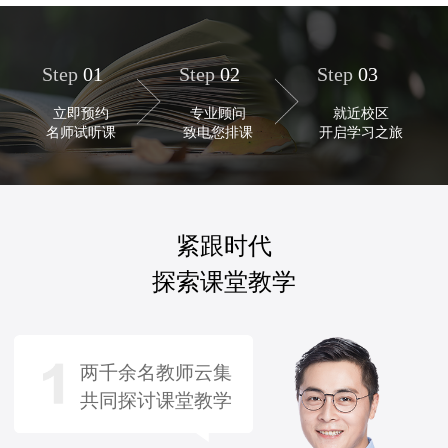
Step
01
Step
02
Step
03
立即预约
专业顾问
就近校区
名师试听课
致电您排课
开启学习之旅
紧跟时代
探索课堂教学
两千余名教师云集
共同探讨课堂教学