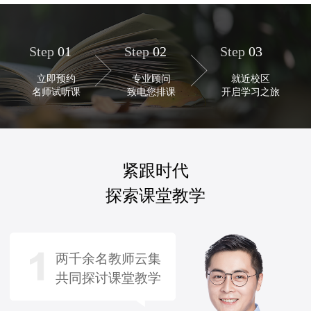
Step
01
Step
02
Step
03
立即预约
专业顾问
就近校区
名师试听课
致电您排课
开启学习之旅
紧跟时代
探索课堂教学
两千余名教师云集
共同探讨课堂教学