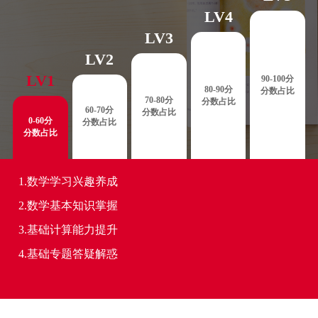
LV4
LV3
LV2
LV1
90-100分
80-90分
分数占比
70-80分
分数占比
60-70分
分数占比
0-60分
分数占比
分数占比
1.数学学习兴趣养成
2.数学基本知识掌握
3.基础计算能力提升
4.基础专题答疑解惑