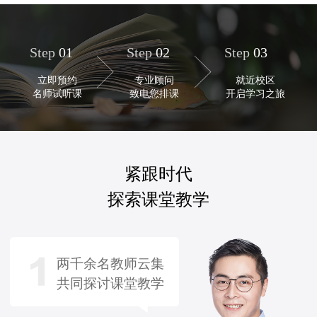
Step
01
Step
02
Step
03
立即预约
专业顾问
就近校区
名师试听课
致电您排课
开启学习之旅
紧跟时代
探索课堂教学
两千余名教师云集
共同探讨课堂教学