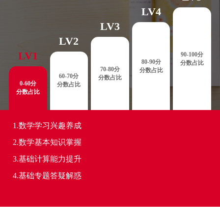
LV4
LV3
LV2
LV1
90-100分
80-90分
分数占比
70-80分
分数占比
60-70分
分数占比
0-60分
分数占比
分数占比
1.数学学习兴趣养成
2.数学基本知识掌握
3.基础计算能力提升
4.基础专题答疑解惑