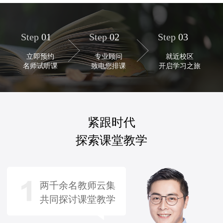
Step
01
Step
02
Step
03
立即预约
专业顾问
就近校区
名师试听课
致电您排课
开启学习之旅
紧跟时代
探索课堂教学
两千余名教师云集
共同探讨课堂教学