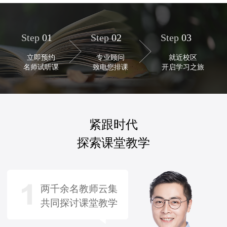
Step
01
Step
02
Step
03
立即预约
专业顾问
就近校区
名师试听课
致电您排课
开启学习之旅
紧跟时代
探索课堂教学
两千余名教师云集
共同探讨课堂教学