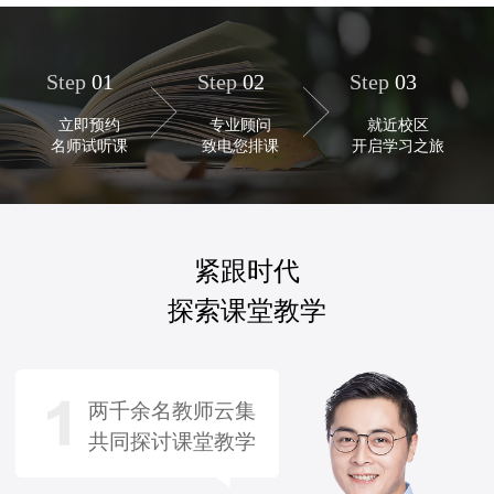
Step
01
Step
02
Step
03
立即预约
专业顾问
就近校区
名师试听课
致电您排课
开启学习之旅
紧跟时代
探索课堂教学
两千余名教师云集
共同探讨课堂教学